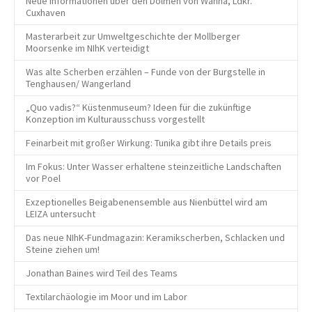
Neue Informationen über den Dolmen von Wanna, Ldkr.
Cuxhaven
Masterarbeit zur Umweltgeschichte der Mollberger
Moorsenke im NIhK verteidigt
Was alte Scherben erzählen – Funde von der Burgstelle in
Tenghausen/ Wangerland
„Quo vadis?“ Küstenmuseum? Ideen für die zukünftige
Konzeption im Kulturausschuss vorgestellt
Feinarbeit mit großer Wirkung: Tunika gibt ihre Details preis
Im Fokus: Unter Wasser erhaltene steinzeitliche Landschaften
vor Poel
Exzeptionelles Beigabenensemble aus Nienbüttel wird am
LEIZA untersucht
Das neue NIhK-Fundmagazin: Keramikscherben, Schlacken und
Steine ziehen um!
Jonathan Baines wird Teil des Teams
Textilarchäologie im Moor und im Labor