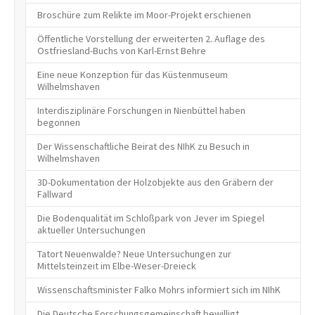
Broschüre zum Relikte im Moor-Projekt erschienen
Öffentliche Vorstellung der erweiterten 2. Auflage des
Ostfriesland-Buchs von Karl-Ernst Behre
Eine neue Konzeption für das Küstenmuseum
Wilhelmshaven
Interdisziplinäre Forschungen in Nienbüttel haben
begonnen
Der Wissenschaftliche Beirat des NIhK zu Besuch in
Wilhelmshaven
3D-Dokumentation der Holzobjekte aus den Gräbern der
Fallward
Die Bodenqualität im Schloßpark von Jever im Spiegel
aktueller Untersuchungen
Tatort Neuenwalde? Neue Untersuchungen zur
Mittelsteinzeit im Elbe-Weser-Dreieck
Wissenschaftsminister Falko Mohrs informiert sich im NIhK
Die Deutsche Forschungsgemeinschaft bewilligt