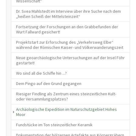
Wissenschaft“
Dr. Svea Mahlstedt im Interview über ihre Suche nach dem
„heißen Scheiß der Mittelsteinzeit“
Fortsetzung der Forschungen an den Grabbefunden der
Wurt Fallward gesichert!
Projektstart zur Erforschung des „Verkehrsweg Elbe“
während der Römischen Kaiser- und Völkerwanderungszeit
Neue geoarchäologische Untersuchungen auf der Insel Föhr
gestartet!
Wo sind all die Schiffe hin ...?
Dem Pingo auf den Grund gegangen
Riesiger Findling als Zentrum eines steinzeitlichen Kult-
oder Versammlungsplatzes?
Archäologische Expedition im Naturschutzgebiet Hohes
(current)
Moor
Fundstücke im Ton steinzeitlicher Keramik
Dokumentation der hölzernen Artefakte aus Körpergräbern