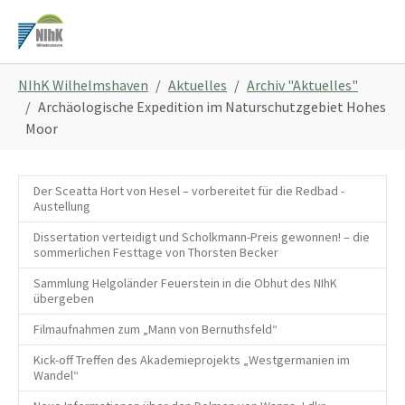
Zum
Hauptinhalt
springen
Sie
NIhK Wilhelmshaven
Aktuelles
Archiv "Aktuelles"
sind
Archäologische Expedition im Naturschutzgebiet Hohes
hier:
Moor
Der Sceatta Hort von Hesel – vorbereitet für die Redbad -
Austellung
Dissertation verteidigt und Scholkmann-Preis gewonnen! – die
sommerlichen Festtage von Thorsten Becker
Sammlung Helgoländer Feuerstein in die Obhut des NIhK
übergeben
Filmaufnahmen zum „Mann von Bernuthsfeld“
Kick-off Treffen des Akademieprojekts „Westgermanien im
Wandel“