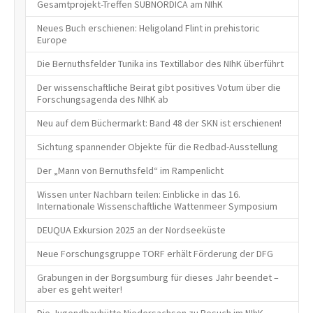
Gesamtprojekt-Treffen SUBNORDICA am NIhK
Neues Buch erschienen: Heligoland Flint in prehistoric
Europe
Die Bernuthsfelder Tunika ins Textillabor des NIhK überführt
Der wissenschaftliche Beirat gibt positives Votum über die
Forschungsagenda des NIhK ab
Neu auf dem Büchermarkt: Band 48 der SKN ist erschienen!
Sichtung spannender Objekte für die Redbad-Ausstellung
Der „Mann von Bernuthsfeld“ im Rampenlicht
Wissen unter Nachbarn teilen: Einblicke in das 16.
Internationale Wissenschaftliche Wattenmeer Symposium
DEUQUA Exkursion 2025 an der Nordseeküste
Neue Forschungsgruppe TORF erhält Förderung der DFG
Grabungen in der Borgsumburg für dieses Jahr beendet –
aber es geht weiter!
Die Jugendbauhütte Niedersachsen zu Besuch im NIhK