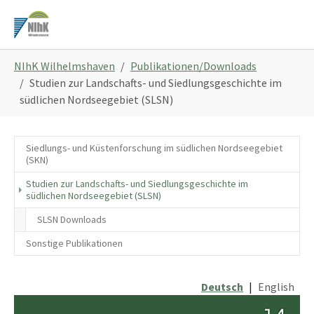
Zum
Hauptinhalt
springen
Sie
NIhK Wilhelmshaven
Publikationen/Downloads
sind
Studien zur Landschafts- und Siedlungsgeschichte im
hier:
südlichen Nordseegebiet (SLSN)
Siedlungs- und Küstenforschung im südlichen Nordseegebiet
(SKN)
Studien zur Landschafts- und Siedlungsgeschichte im
(current)
südlichen Nordseegebiet (SLSN)
SLSN Downloads
Sonstige Publikationen
Deutsch
|
English