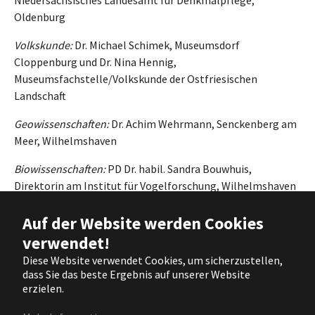
Oldenburg
Volkskunde:
Dr. Michael Schimek, Museumsdorf
Cloppenburg und Dr. Nina Hennig,
Museumsfachstelle/Volkskunde der Ostfriesischen
Landschaft
Geowissenschaften:
Dr. Achim Wehrmann, Senckenberg am
Meer, Wilhelmshaven
Biowissenschaften:
PD Dr. habil. Sandra Bouwhuis,
Direktorin am Institut für Vogelforschung, Wilhelmshaven
Wasserwirtschaft:
Klaas-Heinrich Peters, Ltd. Baudirektor i.
Auf der Website werden Cookies
R., Brake
verwendet!
Museen, Ausstellungen:
Prof. Dr. Antje Sander, Direktorin
Diese Website verwendet Cookies, um sicherzustellen,
dass Sie das beste Ergebnis auf unserer Website
am Schlossmuseum Jever
erzielen.