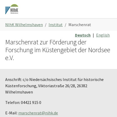
Zum
Hauptinhalt
springen
Sie
NIhK Wilhelmshaven
Institut
Marschenrat
sind
hier:
Deutsch
|
English
Marschenrat zur Förderung der
Forschung im Küstengebiet der Nordsee
e.V.
Anschrift: c/o Niedersächsisches Institut für historische
Küstenforschung, Viktoriastraße 26/28, 26382
Wilhelmshaven
Telefon: 04421 915 0
E-Mail:
marschenrat@nihk.de