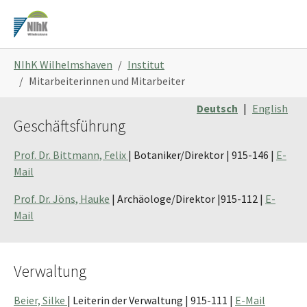
Zum
Hauptinhalt
springen
Sie
NIhK Wilhelmshaven
Institut
sind
Mitarbeiterinnen und Mitarbeiter
hier:
Deutsch
|
English
Geschäftsführung
Prof. Dr. Bittmann, Felix
| Botaniker/Direktor | 915-146 |
E-
Mail
Prof. Dr. Jöns, Hauke
| Archäologe/Direktor |915-112 |
E-
Mail
Verwaltung
Beier, Silke
| Leiterin der Verwaltung | 915-111 |
E-Mail