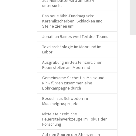
aus Nienbüttel wird am LEIZA
untersucht
Das neue NIhK-Fundmagazin:
Keramikscherben, Schlacken und
Steine ziehen um!
Jonathan Baines wird Teil des Teams
Textilarchäologie im Moor und im
Labor
Ausgrabung mittelsteinzeitlicher
Feuerstellen am Moorrand
Gemeinsame Sache: Uni Mainz und
NIhK führen zusammen eine
Bohrkampagne durch
Besuch aus Schweden im
Muschelgrusprojekt
Mittelsteinzeitliche
Feuersteinwerkzeuge im Fokus der
Forschung
Auf den Spuren der Steinzeit im