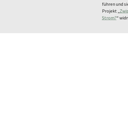
führen und si
Projekt „
Zwis
Strom?
“
wid