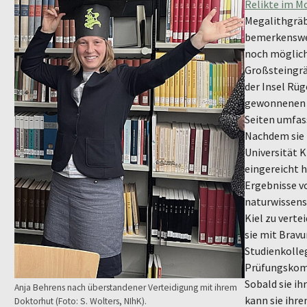
Relikte im M
Megalithgräbe
bemerkenswert
noch möglich 
Großsteingrä
der Insel Rüg
gewonnenen E
Seiten umfas
Nachdem sie 
Universität K
eingereicht h
Ergebnisse v
naturwissensc
Kiel zu verte
sie mit Brav
Studienkolle
Prüfungskomm
Sobald sie ih
Anja Behrens nach überstandener Verteidigung mit ihrem
kann sie ihre
Doktorhut (Foto: S. Wolters, NIhK).