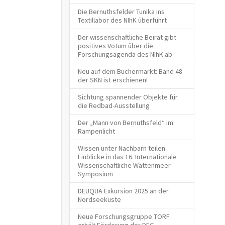
Die Bernuthsfelder Tunika ins
Textillabor des NIhK überführt
Der wissenschaftliche Beirat gibt
positives Votum über die
Forschungsagenda des NIhK ab
Neu auf dem Büchermarkt: Band 48
der SKN ist erschienen!
Sichtung spannender Objekte für
die Redbad-Ausstellung
Der „Mann von Bernuthsfeld“ im
Rampenlicht
Wissen unter Nachbarn teilen:
Einblicke in das 16. Internationale
Wissenschaftliche Wattenmeer
Symposium
DEUQUA Exkursion 2025 an der
Nordseeküste
Neue Forschungsgruppe TORF
erhält Förderung der DFG