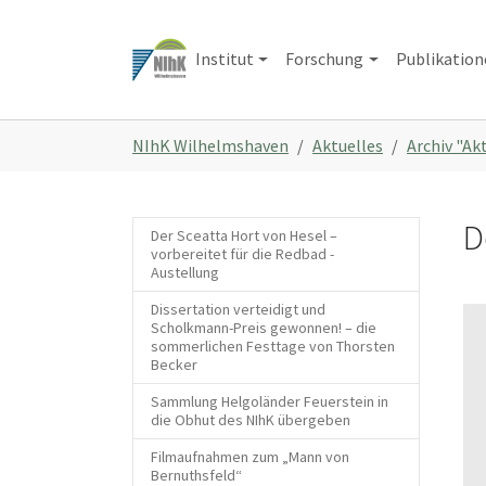
Zum
Hauptinhalt
Institut
Forschung
Publikatio
springen
Sie
NIhK Wilhelmshaven
Aktuelles
Archiv "Ak
sind
hier:
D
Der Sceatta Hort von Hesel –
vorbereitet für die Redbad -
Austellung
Dissertation verteidigt und
Scholkmann-Preis gewonnen! – die
sommerlichen Festtage von Thorsten
Becker
Sammlung Helgoländer Feuerstein in
die Obhut des NIhK übergeben
Filmaufnahmen zum „Mann von
Bernuthsfeld“