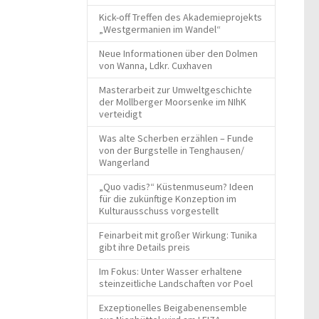
Kick-off Treffen des Akademieprojekts
„Westgermanien im Wandel“
Neue Informationen über den Dolmen
von Wanna, Ldkr. Cuxhaven
Masterarbeit zur Umweltgeschichte
der Mollberger Moorsenke im NIhK
verteidigt
Was alte Scherben erzählen – Funde
von der Burgstelle in Tenghausen/
Wangerland
„Quo vadis?“ Küstenmuseum? Ideen
für die zukünftige Konzeption im
Kulturausschuss vorgestellt
Feinarbeit mit großer Wirkung: Tunika
gibt ihre Details preis
Im Fokus: Unter Wasser erhaltene
steinzeitliche Landschaften vor Poel
Exzeptionelles Beigabenensemble