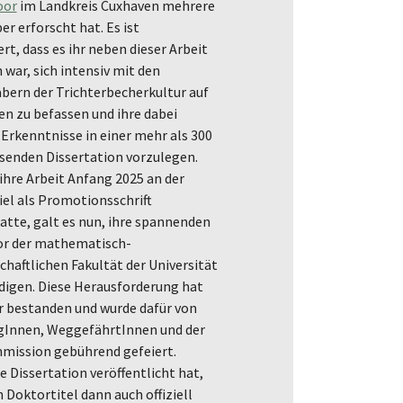
oor
im Landkreis Cuxhaven mehrere
r erforscht hat. Es ist
, dass es ihr neben dieser Arbeit
war, sich intensiv mit den
bern der Trichterbecherkultur auf
en zu befassen und ihre dabei
rkenntnisse in einer mehr als 300
senden Dissertation vorzulegen.
ihre Arbeit Anfang 2025 an der
iel als Promotionsschrift
atte, galt es nun, ihre spannenden
or der mathematisch-
haftlichen Fakultät der Universität
idigen. Diese Herausforderung hat
ur bestanden und wurde dafür von
gInnen, WeggefährtInnen und der
ission gebührend gefeiert.
re Dissertation veröffentlicht hat,
n Doktortitel dann auch offiziell