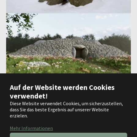
Auf der Website werden Cookies
Die heutigen Großsteingräber im Elbe-Weser-Dreieck sind häufig ihrer
ursprünglichen äußeren Schutzbauten beraubt (oben: Karlskirche in
verwendet!
Ahlen-Falkenberg, Ldkr. Cuxhaven). Gut erhaltene Gräber finden sich in
Diese Website verwendet Cookies, um sicherzustellen,
Moorgebieten, wie in Ahlen-Falkenberg, Ldkr. Cuxhaven, und erlauben
dass Sie das beste Ergebnis auf unserer Website
eine Rekonstruktion des einstigen Erscheinungsbildes (unten).
erzielen.
Mehr Informationen
Deutsch