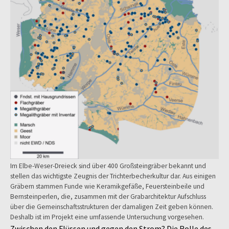
Im Elbe-Weser-Dreieck sind über 400 Großsteingräber bekannt und
stellen das wichtigste Zeugnis der Trichterbecherkultur dar. Aus einigen
Gräbern stammen Funde wie Keramikgefäße, Feuersteinbeile und
Bernsteinperlen, die, zusammen mit der Grabarchitektur Aufschluss
über die Gemeinschaftsstrukturen der damaligen Zeit geben können.
Deshalb ist im Projekt eine umfassende Untersuchung vorgesehen.
Zwischen den Flüssen und gegen den Strom? Die Rolle des