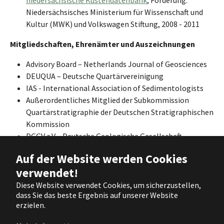
Niedersächsisches Ministerium für Wissenschaft und
Kultur (MWK) und Volkswagen Stiftung, 2008 - 2011
Mitgliedschaften, Ehrenämter und Auszeichnungen
Advisory Board – Netherlands Journal of Geosciences
DEUQUA – Deutsche Quartärvereinigung
IAS - International Association of Sedimentologists
Außerordentliches Mitglied der Subkommission
Quartärstratigraphie der Deutschen Stratigraphischen
Kommission
DGGV e.V. - Deutsche Geologische Gesellschaft -
Geologische Vereinigung e.V.
Auf der Website werden Cookies
Arbeitskreis der Geographie der Meere und Küsten
verwendet!
GEFFRUB-Preis 2006 (Auszeichnung der Gesellschaft
der Freunde und Förderer der Universität Bonn für die
Diese Website verwendet Cookies, um sicherzustellen,
dass Sie das beste Ergebnis auf unserer Website
besten Dissertationen an der Universität Bonn)
erzielen.