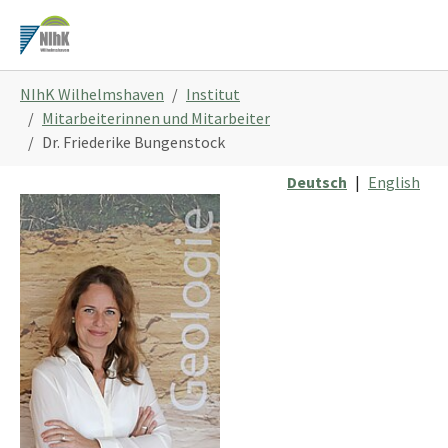
Zum
Hauptinhalt
springen
Sie
NIhK Wilhelmshaven
Institut
sind
Mitarbeiterinnen und Mitarbeiter
hier:
Dr. Friederike Bungenstock
Deutsch
|
English