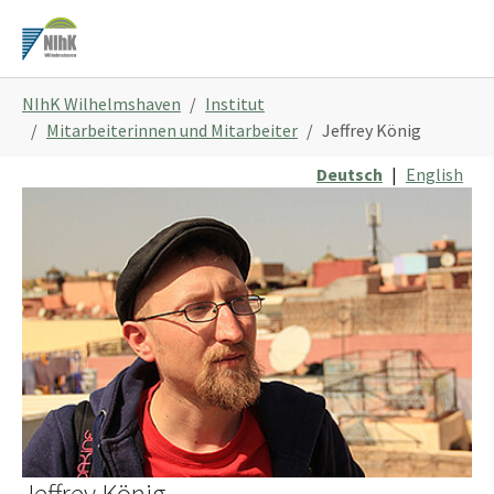
Zum
Hauptinhalt
springen
Sie
NIhK Wilhelmshaven
Institut
sind
Mitarbeiterinnen und Mitarbeiter
Jeffrey König
hier:
Deutsch
|
English
Jeffrey König