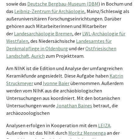
sowie das
Deutsche Bergbau-Museum (DBM
) in Bochum und
das
Leibniz-Zentrum für Archäologie
, Mainz/Schleswig als
außeruniversitären Forschungseinrichtungen. Darüber
gehören auch Mitarbeiterinnen und Mitarbeiter
der
Landesarchäologie Bremen
, der
LWL-Archäologie für
Westfalen
, des Niedersächsische
Landesamtes für
Denkmalpflege in Oldenburg
und der
Ostfriesischen
Landschaft, Aurich
zum Projektteam.
Am NIhK ist die Edition und Analyse der umfangreichen
Keramikfunde angesiedelt. Diese Aufgabe haben
Katrin
Struckmeyer
und
Ivonne Baier
übernommen. Außerdem
werden vom NIhK aus die archäobiologischen
Untersuchungen aus koordiniert. Mit den botanischen
Untersuchungen wurde
Jonathan Baines
betraut, die
archäozoologischen
Analysen erfolgen in Kooperation mit dem
LEIZA
.
Außerdem ist das NIhK durch
Moritz Mennenga
an der