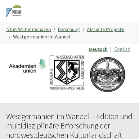
Zum
Hauptinhalt
springen
Sie
NIhK Wilhelmshaven
Forschung
Aktuelle Projekte
sind
Westgermanien im Wandel
hier:
Deutsch
|
English
Westgermanien im Wandel – Edition und
multidisziplinäre Erforschung der
nordwestdeutschen Kulturlandschaft