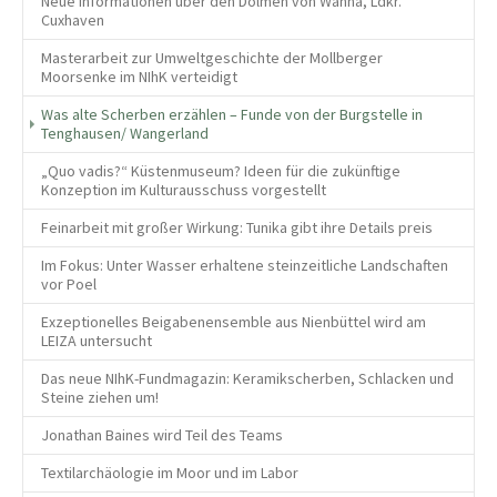
Neue Informationen über den Dolmen von Wanna, Ldkr.
Cuxhaven
Masterarbeit zur Umweltgeschichte der Mollberger
Moorsenke im NIhK verteidigt
Was alte Scherben erzählen – Funde von der Burgstelle in
(current)
Tenghausen/ Wangerland
„Quo vadis?“ Küstenmuseum? Ideen für die zukünftige
Konzeption im Kulturausschuss vorgestellt
Feinarbeit mit großer Wirkung: Tunika gibt ihre Details preis
Im Fokus: Unter Wasser erhaltene steinzeitliche Landschaften
vor Poel
Exzeptionelles Beigabenensemble aus Nienbüttel wird am
LEIZA untersucht
Das neue NIhK-Fundmagazin: Keramikscherben, Schlacken und
Steine ziehen um!
Jonathan Baines wird Teil des Teams
Textilarchäologie im Moor und im Labor