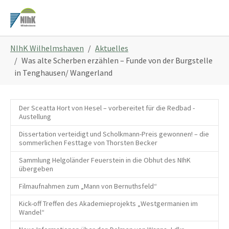
Zum
Hauptinhalt
springen
Sie
NIhK Wilhelmshaven
Aktuelles
sind
Was alte Scherben erzählen – Funde von der Burgstelle
hier:
in Tenghausen/ Wangerland
Der Sceatta Hort von Hesel – vorbereitet für die Redbad -
Austellung
Dissertation verteidigt und Scholkmann-Preis gewonnen! – die
sommerlichen Festtage von Thorsten Becker
Sammlung Helgoländer Feuerstein in die Obhut des NIhK
übergeben
Filmaufnahmen zum „Mann von Bernuthsfeld“
Kick-off Treffen des Akademieprojekts „Westgermanien im
Wandel“