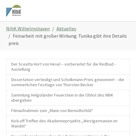
Zum
Hauptinhalt
springen
Sie
NIhK Wilhelmshaven
Aktuelles
sind
Feinarbeit mit großer Wirkung: Tunika gibt ihre Details
hier:
preis
Der Sceatta Hort von Hesel – vorbereitet für die Redbad -
Austellung
Dissertation verteidigt und Scholkmann-Preis gewonnen! – die
sommerlichen Festtage von Thorsten Becker
Sammlung Helgoländer Feuerstein in die Obhut des NIhK
übergeben
Filmaufnahmen zum „Mann von Bernuthsfeld“
Kick-off Treffen des Akademieprojekts „Westgermanien im
Wandel“