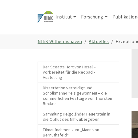
Zum
Hauptinhalt
Institut
Forschung
Publikatio
springen
Sie
NIhK Wilhelmshaven
Aktuelles
Exzeption
sind
hier:
Der Sceatta Hort von Hesel –
vorbereitet für die Redbad -
Austellung
Dissertation verteidigt und
Scholkmann-Preis gewonnen! – die
sommerlichen Festtage von Thorsten
Becker
Sammlung Helgoländer Feuerstein in
die Obhut des NIhK übergeben
Filmaufnahmen zum „Mann von
Bernuthsfeld“