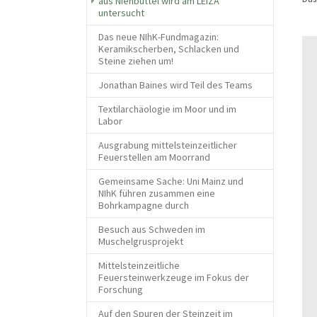
aus Nienbüttel wird am LEIZA
(current)
untersucht
Das neue NIhK-Fundmagazin:
Keramikscherben, Schlacken und
Steine ziehen um!
Jonathan Baines wird Teil des Teams
Textilarchäologie im Moor und im
Labor
Ausgrabung mittelsteinzeitlicher
Feuerstellen am Moorrand
Gemeinsame Sache: Uni Mainz und
NIhK führen zusammen eine
Bohrkampagne durch
Besuch aus Schweden im
Muschelgrusprojekt
Mittelsteinzeitliche
Feuersteinwerkzeuge im Fokus der
Forschung
Auf den Spuren der Steinzeit im