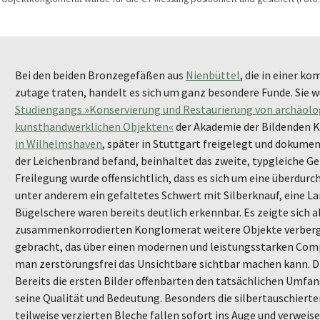
Bei den beiden Bronzegefäßen aus
Nienbüttel
, die in einer k
zutage traten, handelt es sich um ganz besondere Funde. Sie 
Studiengangs »Konservierung und Restaurierung von archäolo
kunsthandwerklichen Objekten«
der Akademie der Bildenden 
in Wilhelmshaven
, später in Stuttgart freigelegt und dokume
der Leichenbrand befand, beinhaltet das zweite, typgleiche Ge
Freilegung wurde offensichtlich, dass es sich um eine überdurc
unter anderem ein gefaltetes Schwert mit Silberknauf, eine La
Bügelschere waren bereits deutlich erkennbar. Es zeigte sich ab
zusammenkorrodierten Konglomerat weitere Objekte verberge
gebracht, das über einen modernen und leistungsstarken Co
man zerstörungsfrei das Unsichtbare sichtbar machen kann.
Bereits die ersten Bilder offenbarten den tatsächlichen Umfa
seine Qualität und Bedeutung. Besonders die silbertauschierte
teilweise verzierten Bleche fallen sofort ins Auge und verwei