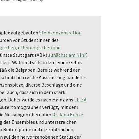
omplex aufgebauten
Steinkonzentration
wurden von Studentinnen des
gischen, ethnologischen und
Künste Stuttgart (ABK)
zunächst am NIhK
ntiert. Während sich in dem einen Gefäß
fäß die Beigaben. Bereits während der
hschnittlich reiche Ausstattung handelt –
nzenspitze, diverse Beschläge und eine
er auch, dass sich in dem stark
n. Daher wurde es nach Mainz ans
LEIZA
mputertomographen verfügt, mit dem
 Die Messungen übernahm
Dr. Jana Kunze
.
ng des Ensembles und unterstreichen
n Reitersporen und die zahlreichen,
sen auf den hervorgehobenen Status der