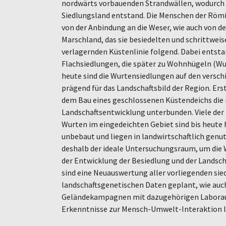
nordwärts vorbauenden Strandwällen, wodurch 
Siedlungsland entstand. Die Menschen der Römi
von der Anbindung an die Weser, wie auch von d
Marschland, das sie besiedelten und schrittweis
verlagernden Küstenlinie folgend. Dabei entst
Flachsiedlungen, die später zu Wohnhügeln (Wu
heute sind die Wurtensiedlungen auf den versc
prägend für das Landschaftsbild der Region. Ers
dem Bau eines geschlossenen Küstendeichs die 
Landschaftsentwicklung unterbunden. Viele der
Wurten im eingedeichten Gebiet sind bis heute
unbebaut und liegen in landwirtschaftlich genut
deshalb der ideale Untersuchungsraum, um die
der Entwicklung der Besiedlung und der Landscha
sind eine Neuauswertung aller vorliegenden si
landschaftsgenetischen Daten geplant, wie au
Geländekampagnen mit dazugehörigen Laborau
Erkenntnisse zur Mensch-Umwelt-Interaktion li