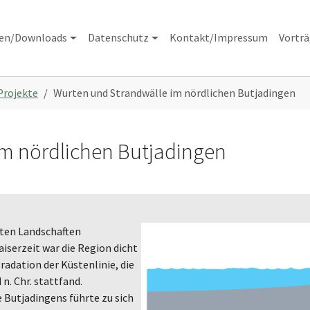
nen/Downloads
Datenschutz
Kontakt/Impressum
Vortr
Projekte
Wurten und Strandwälle im nördlichen Butjadingen
im nördlichen Butjadingen
Show larger version for:
sten Landschaften
iserzeit war die Region dicht
gradation der Küstenlinie, die
 n. Chr. stattfand.
 Butjadingens führte zu sich