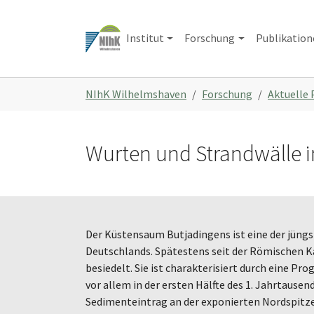
Zum
Hauptinhalt
Institut
Forschung
Publikatio
springen
Sie
NIhK Wilhelmshaven
Forschung
Aktuelle 
sind
hier:
Wurten und Strandwälle 
Der Küstensaum Butjadingens ist eine der jüng
Deutschlands. Spätestens seit der Römischen Ka
besiedelt. Sie ist charakterisiert durch eine Pro
vor allem in der ersten Hälfte des 1. Jahrtausend
Sedimenteintrag an der exponierten Nordspitze