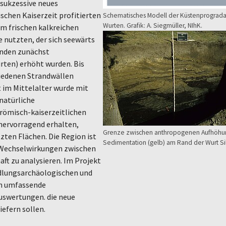
sukzessive neues
schen Kaiserzeit profitierten
Schematisches Modell der Küstenprograda
Wurten. Grafik: A. Siegmüller, NIhK.
em frischen kalkreichen
Show larger version for:
e nutzten, der sich seewärts
anden zunächst
rten) erhöht wurden. Bis
hiedenen Strandwällen
t im Mittelalter wurde mit
natürliche
 römisch-kaiserzeitlichen
 hervorragend erhalten,
Grenze zwischen anthropogenen Aufhöhung
zten Flächen. Die Region ist
Sedimentation (gelb) am Rand der Wurt Sille
 Wechselwirkungen zwischen
ft zu analysieren. Im Projekt
edlungsarchäologischen und
ch umfassende
swertungen. die neue
efern sollen.